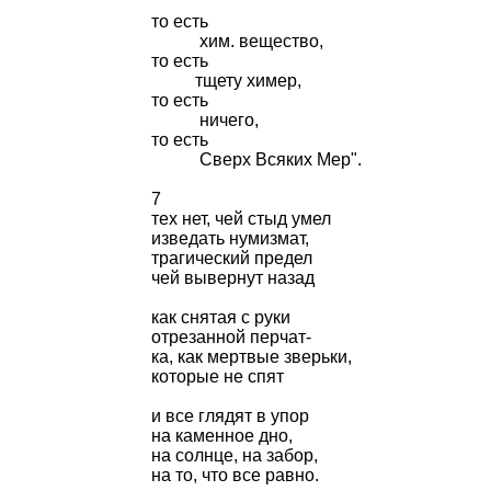
то есть
хим. вещество,
то есть
тщету химер,
то есть
ничего,
то есть
Сверх Всяких Мер".
7
тех нет, чей стыд умел
изведать нумизмат,
трагический предел
чей вывернут назад
как снятая с руки
отрезанной перчат-
ка, как мертвые зверьки,
которые не спят
и все глядят в упор
на каменное дно,
на солнце, на забор,
на то, что все равно.