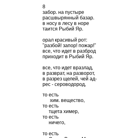
8
забор. на пустыре
расшвырянный базар.
в носу в лесу в норе
таится Рыбий Яр.
орал красивый рот:
"разбой! запор! пожар!"
все, что идет в разброд
приходит в Рыбий Яр.
все, что идет вразлад,
в разврат, на разворот,
в разрез щелей, чей ад-
рес - сероводород,
то есть
хим. вещество,
то есть
тщета химер,
то есть
ничего,
то есть