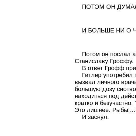
ПОТОМ ОН ДУМАЛ 
И БОЛЬШЕ НИ О Ч
Потом он послал ак
Станиславу Гроффу.
В ответ Грофф при
Гитлер употребил пр
вызвал личного врача
большую дозу снотво
находиться под дейс
кратко и безучастно: 
Это лишнее. Рыбы!...
И заснул.