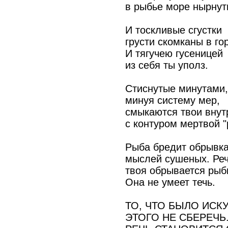
в рыбье море нырнут
И тоскливые сгустки
грусти скомканы в гор
И тягучею гусеницей
из себя ты уполз.
Стиснутые минутами,
минуя систему мер,
смыкаются твои внут
с контуром мертвой "
Рыба бредит обрывк
мыслей сушеных. Ре
твоя обрывается рыб
Она не умеет течь.
ТО, ЧТО БЫЛО ИСК
ЭТОГО НЕ СБЕРЕЧЬ