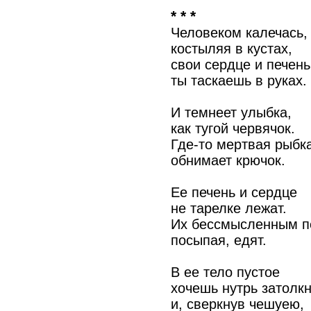
* * *
Человеком калечась,
костыляя в кустах,
свои сердце и печень
ты таскаешь в руках.
И темнеет улыбка,
как тугой червячок.
Где-то мертвая рыбк
обнимает крючок.
Ее печень и сердце
не тарелке лежат.
Их бессмысленным п
посыпая, едят.
В ее тело пустое
хочешь нутрь затолкн
и, сверкнув чешуею,