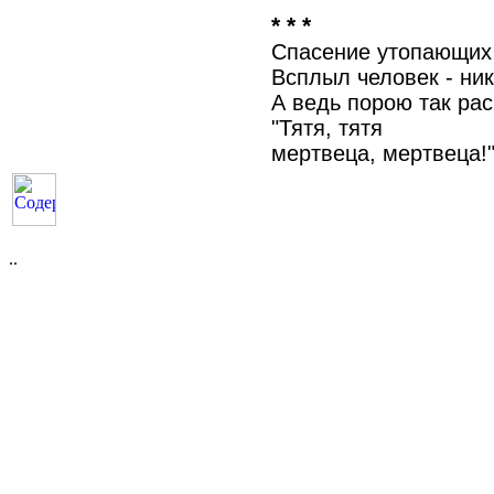
* * *
Спасение утопающих -
Всплыл человек - ник
А ведь порою так рас
"Тятя, тятя
мертвеца, мертвеца!
..