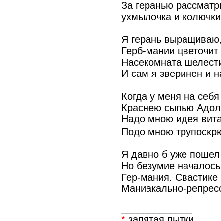
За геранью рассматр
ухмылочка и колючки
Я герань выращиваю,
Герб-мании цветочит 
Насекомната шелести
И сам я зверинен и н
Когда у меня на себя
Краснею сыпью Адол
Надо мною идея вита
Подо мною трупоскрю
Я давно б уже пошел
Но безумие началось
Гер-мания. Свастике 
Маниакально-репресс
_____________
*
запятая пытки