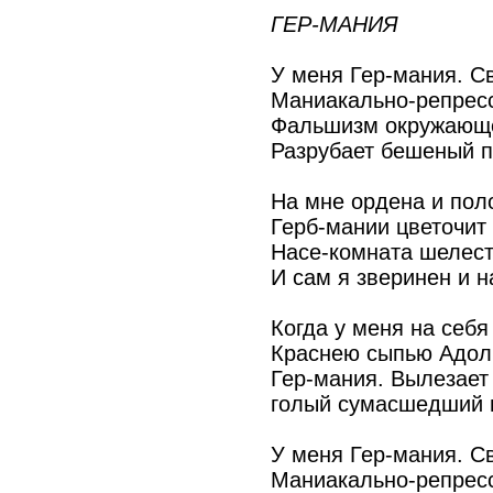
ГЕР-МАНИЯ
У меня Гер-мания. Св
Маниакально-репресс
Фальшизм окружающе
Разрубает бешеный п
На мне ордена и пол
Герб-мании цветочит 
Насе-комната шелести
И сам я зверинен и н
Когда у меня на себя
Краснею сыпью Адол
Гер-мания. Вылезает
голый сумасшедший 
У меня Гер-мания. Св
Маниакально-репресс