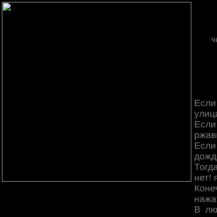
ч
Если
улиц
Если
ржав
Если
дожд
Тогд
нет! 
Коне
нажат
В лю