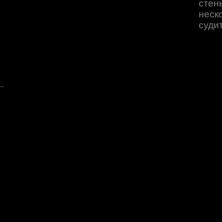
сте
неск
суди
..